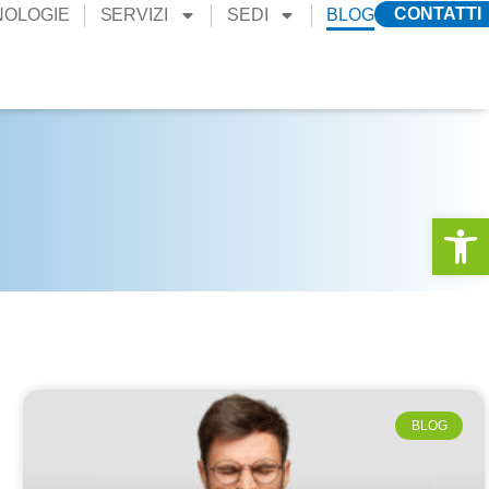
CONTATTI
NOLOGIE
SERVIZI
SEDI
BLOG
Apri la 
BLOG