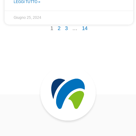
LEGGI TUTTO »
Giugno 25, 2024
1
2
3
…
14