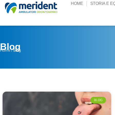
HOME
STORIA E E
Blog
Home
/
Blog
BLOG