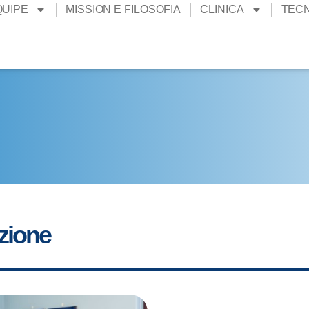
QUIPE
MISSION E FILOSOFIA
CLINICA
TEC
zione