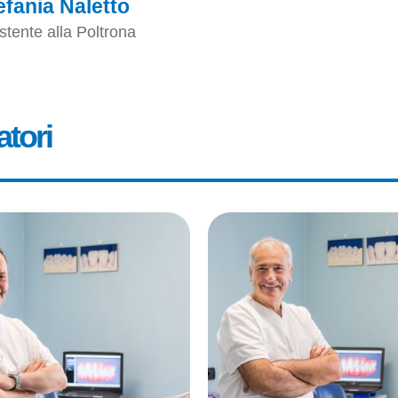
efania Naletto
stente alla Poltrona
atori