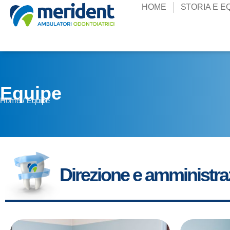
HOME
STORIA E E
Equipe
Home
/
Equipe
Direzione e amministra