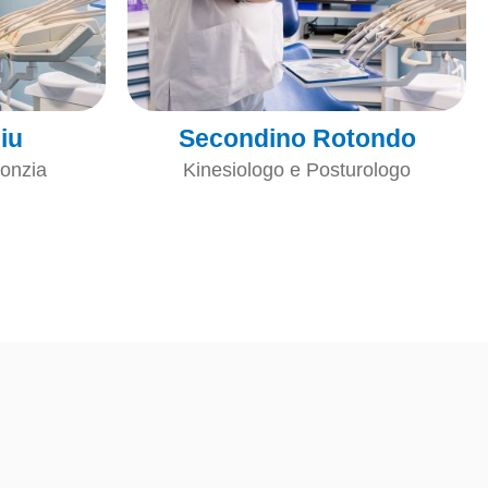
iu
Secondino Rotondo
donzia
Kinesiologo e Posturologo