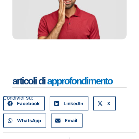
am
ne
C
de
sa
su
lo
er
Set
20
Leg
articoli di
approfondimento
Condividi su:
Facebook
LinkedIn
X
WhatsApp
Email