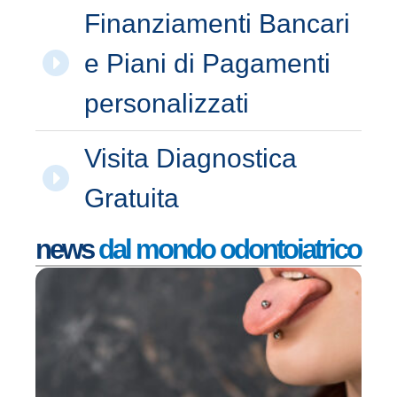
Finanziamenti Bancari
e Piani di Pagamenti
personalizzati
Visita Diagnostica
Gratuita
news
dal mondo odontoiatrico
I 
de
pi
or
c
pr
la