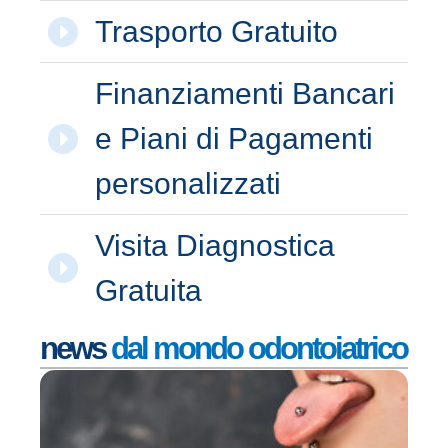
Trasporto Gratuito
Finanziamenti Bancari
e Piani di Pagamenti
personalizzati
Visita Diagnostica
Gratuita
news
dal mondo odontoiatrico
I 
de
pi
or