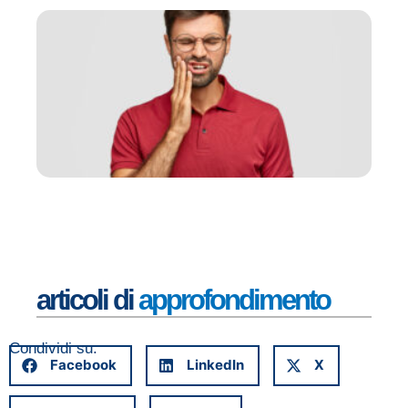
De
de
gi
am
ne
C
de
sa
su
lo
er
Set
20
Leg
articoli di
approfondimento
Condividi su:
Facebook
LinkedIn
X