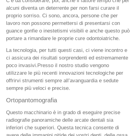
C’è da considerare, poi, anche il fattore tempo che per
alcuni diventa un deterrente per non farsi curare il
proprio sorriso. Ci sono, ancora, persone che per
lavoro non possono permettersi di presentarsi con
guance gonfie o inestetismi visibili e anche questo può
portare a rimandare le proprie cure odontoiatriche.
La tecnologia, per tutti questi casi, ci viene incontro e
ci assicura dei risultati sorprendenti ed estremamente
poco invasivi.Presso il nostro studio vengono
utilizzare le più recenti innovazioni tecnologiche per
offrirvi strumenti sempre all’avanguardia e sedute
sempre più veloci e precise.
Ortopantomografia
Questo macchinario è in grado di eseguire precise
radiografie panoramiche delle arcate dentali sia
inferiori che superiori. Questa tecnica consente di
avere delle immagini nitide dei vostri denti, delle ossa