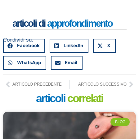
Set
20
Leg
articoli di
approfondimento
Condividi su:
Facebook
LinkedIn
X
WhatsApp
Email
ARTICOLO PRECEDENTE
ARTICOLO SUCCESSIVO
articoli
correlati
BLOG