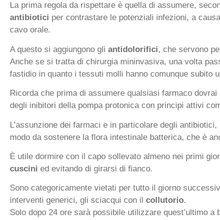
La prima regola da rispettare è quella di assumere, second
antibiotici
per contrastare le potenziali infezioni, a caus
cavo orale.
A questo si aggiungono gli
antidolorifici
, che servono per
Anche se si tratta di chirurgia mininvasiva, una volta passa
fastidio in quanto i tessuti molli hanno comunque subito 
Ricorda che prima di assumere qualsiasi farmaco dovrai 
degli inibitori della pompa protonica con principi attivi c
L’assunzione dei farmaci e in particolare degli antibiotici,
modo da sostenere la flora intestinale batterica, che è a
È utile dormire con il capo sollevato almeno nei primi gio
cuscini
ed evitando di girarsi di fianco.
Sono categoricamente vietati per tutto il giorno successiv
interventi generici, gli sciacqui con il
collutorio
.
Solo dopo 24 ore sarà possibile utilizzare quest’ultimo a