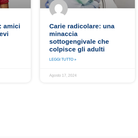
: amici
Carie radicolare: una
evi
minaccia
sottogengivale che
colpisce gli adulti
LEGGI TUTTO »
Agosto 17, 2024