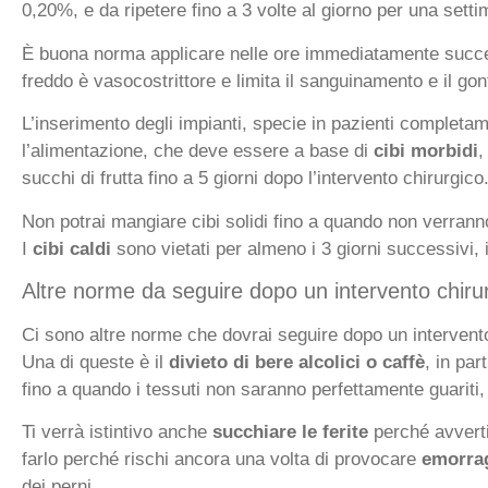
0,20%, e da ripetere fino a 3 volte al giorno per una sett
È buona norma applicare nelle ore immediatamente succe
freddo è vasocostrittore e limita il sanguinamento e il gon
L’inserimento degli impianti, specie in pazienti completame
l’alimentazione, che deve essere a base di
cibi morbidi
,
succhi di frutta fino a 5 giorni dopo l’intervento chirurgico
Non potrai mangiare cibi solidi fino a quando non verranno
I
cibi caldi
sono vietati per almeno i 3 giorni successivi
Altre norme da seguire dopo un intervento chiru
Ci sono altre norme che dovrai seguire dopo un intervento
Una di queste è il
divieto di bere alcolici o caffè
, in pa
fino a quando i tessuti non saranno perfettamente guariti,
Ti verrà istintivo anche
succhiare le ferite
perché avverti
farlo perché rischi ancora una volta di provocare
emorra
dei perni.