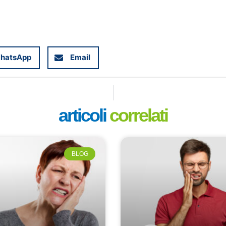
hatsApp
Email
articoli
correlati
BLOG