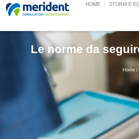
HOME
STORIA E E
Le norme da seguire
Home
/