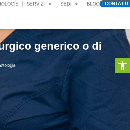
CONTATTI
NOLOGIE
SERVIZI
SEDI
BLOG
urgico generico o di
Apri la 
antologia