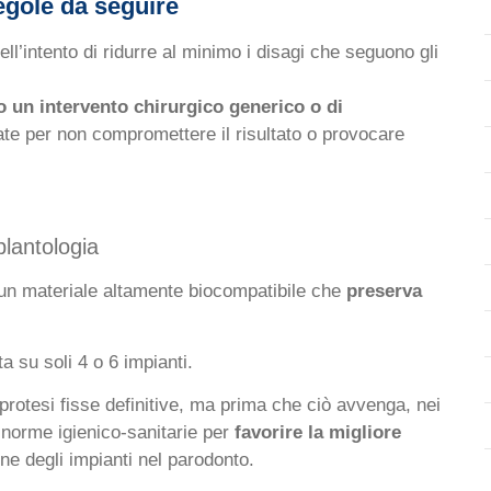
egole da seguire
ll’intento di ridurre al minimo i disagi che seguono gli
un intervento chirurgico generico o di
ate per non compromettere il risultato o provocare
plantologia
o, un materiale altamente biocompatibile che
preserva
ta su soli 4 o 6 impianti.
protesi fisse definitive, ma prima che ciò avvenga, nei
norme igienico-sanitarie per
favorire la migliore
e degli impianti nel parodonto.