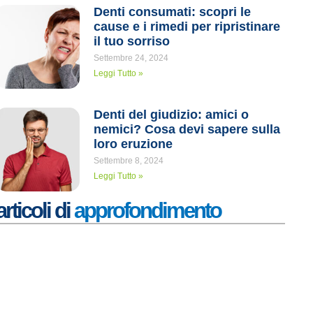
Denti consumati: scopri le
cause e i rimedi per ripristinare
il tuo sorriso
Settembre 24, 2024
Leggi Tutto »
Denti del giudizio: amici o
nemici? Cosa devi sapere sulla
loro eruzione
Settembre 8, 2024
Leggi Tutto »
articoli di
approfondimento