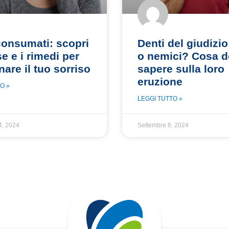
consumati: scopri
Denti del giudizio
e e i rimedi per
o nemici? Cosa d
inare il tuo sorriso
sapere sulla loro
eruzione
O »
LEGGI TUTTO »
4, 2024
Settembre 8, 2024