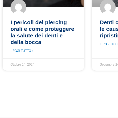
I pericoli dei piercing
Denti 
orali e come proteggere
le caus
la salute dei denti e
riprist
della bocca
LEGGI TUTT
LEGGI TUTTO »
Ottobre 14, 2024
Settembre 2