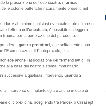
o la prescrizione dell’odontoiatra, i
farmaci
a delle colonie batteriche naturalmente presenti nel
 ridurre al minimo qualsiasi eventuale stato doloroso.
to l’effetto dell’
anestesia
, è possibile un leggero
un trauma per la perforazione del parodonto.
prendere i
gastro protettori
, che solitamente sono
ome l’Esomeprazolo, il Pantoprazolo, ecc.
 richiede anche l’associazione dei fermenti lattici, in
nche alla base del nostro sistema immunitario.
rni successivi a qualsiasi intervento,
usando 2
o all’intervento di implantologia e anche in caso di
 base di clorexidina, scegliendo tra Paroex o Curasept