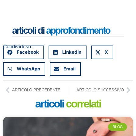
er
Set
20
Leg
articoli di
approfondimento
Condividi su:
Facebook
LinkedIn
X
WhatsApp
Email
ARTICOLO PRECEDENTE
ARTICOLO SUCCESSIVO
articoli
correlati
BLOG