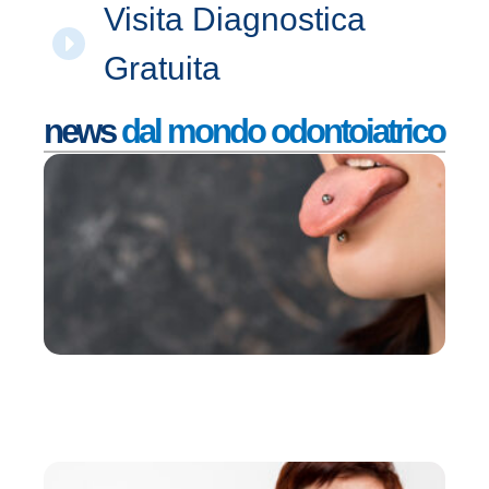
Visita Diagnostica
Gratuita
news
dal mondo odontoiatrico
I 
de
pi
or
c
pr
la
de
de
b
Ott
Leg
De