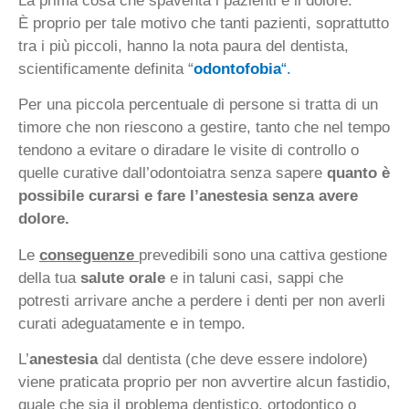
La prima cosa che spaventa i pazienti è il dolore.
È proprio per tale motivo che tanti pazienti, soprattutto
tra i più piccoli, hanno la nota paura del dentista,
scientificamente definita “
odontofobia
“.
Per una piccola percentuale di persone si tratta di un
timore che non riescono a gestire, tanto che nel tempo
tendono a evitare o diradare le visite di controllo o
quelle curative dall’odontoiatra senza sapere
quanto è
possibile curarsi e fare l’anestesia senza avere
dolore.
Le
conseguenze
prevedibili sono una cattiva gestione
della tua
salute orale
e in taluni casi, sappi che
potresti arrivare anche a perdere i denti per non averli
curati adeguatamente e in tempo.
L’
anestesia
dal dentista (che deve essere indolore)
viene praticata proprio per non avvertire alcun fastidio,
quale che sia il problema dentistico, ortodontico o