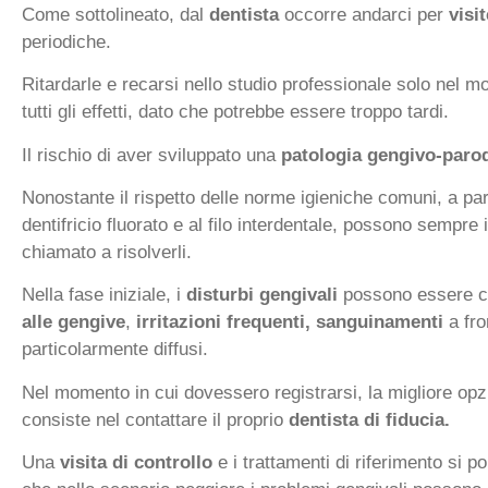
Come sottolineato, dal
dentista
occorre andarci per
visi
periodiche.
Ritardarle e recarsi nello studio professionale solo nel m
tutti gli effetti, dato che potrebbe essere troppo tardi.
Il rischio di aver sviluppato una
patologia gengivo-paro
Nonostante il rispetto delle norme igieniche comuni, a part
dentifricio fluorato e al filo interdentale, possono sempre 
chiamato a risolverli.
Nella fase iniziale, i
disturbi gengivali
possono essere cla
alle gengive
,
irritazioni frequenti,
sanguinamenti
a fro
particolarmente diffusi.
Nel momento in cui dovessero registrarsi, la migliore opz
consiste nel contattare il proprio
dentista di fiducia.
Una
visita di controllo
e i trattamenti di riferimento si p