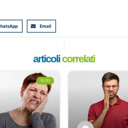
hatsApp
Email
articoli
correlati
BLOG