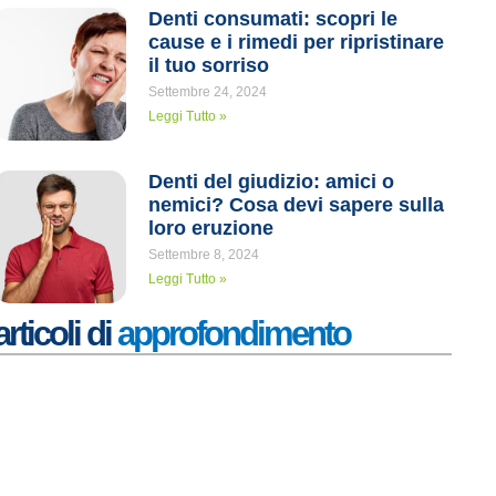
Denti consumati: scopri le
cause e i rimedi per ripristinare
il tuo sorriso
Settembre 24, 2024
Leggi Tutto »
Denti del giudizio: amici o
nemici? Cosa devi sapere sulla
loro eruzione
Settembre 8, 2024
Leggi Tutto »
articoli di
approfondimento