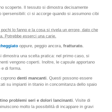
no scoperte. Il tessuto si dimostra decisamente
 ipersensibili: ci si accorge quando si assumono cibi
n pochi lo fanno e la cosa si rivela un errore, dato che
va. Potrebbe esserci una carie.
heggiato
oppure, peggio ancora,
fratturato.
si dimostra una scelta pratica: nel primo caso, si
enti vengono coperti. Inoltre, le capsule apportano
o e di forma.
o coprono
denti mancanti
. Questi possono essere
ti su impianti in titanio in concomitanza dello spaio
tino problemi seri e dolori lancinanti
. Visite di
minuiscono molto la possibilità di incappare in gravi