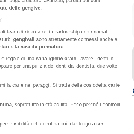
ar luogo a disturbi avanzati, perdita dei denti
lute delle gengive
.
?
oli team di ricercatori in partnership con rinomati
sturbi
gengivali
sono strettamente connessi anche a
olari
e la
nascita prematura
.
 le regole di una
sana igiene orale
: lavare i denti in
 optare per una pulizia dei denti dal dentista, due volte
ormi la carie nei paraggi. Si tratta della cosiddetta
carie
entina
, soprattutto in età adulta. Ecco perché i controlli
persensibilità della dentina può dar luogo a seri