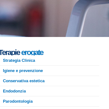
Terapie
erogate
Strategia Clinica
Igiene e prevenzione
Conservativa estetica
Endodonzia
Parodontologia