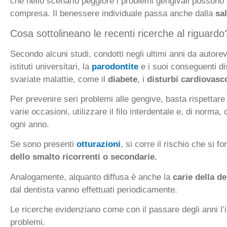
che nello scenario peggiore i problemi gengivali possono d
compresa. Il benessere individuale passa anche dalla
sa
Cosa sottolineano le recenti ricerche al riguardo
Secondo alcuni studi, condotti negli ultimi anni da autorev
istituti universitari, la
parodontite
e i suoi conseguenti di
svariate malattie, come il
diabete
, i
disturbi cardiovasc
Per prevenire seri problemi alle gengive, basta rispettare
varie occasioni, utilizzare il filo interdentale e, di norma,
ogni anno.
Se sono presenti
otturazioni
, si corre il rischio che si f
dello smalto ricorrenti o secondarie.
Analogamente, alquanto diffusa è anche la
carie della d
dal dentista vanno effettuati periodicamente.
Le ricerche evidenziano come con il passare degli anni l’i
problemi.