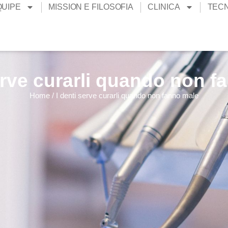
QUIPE
MISSION E FILOSOFIA
CLINICA
TEC
erve curarli quando non 
Home
/
I denti serve curarli quando non fanno male