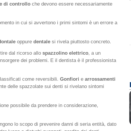
te di controllo
che devono essere necessariamente
omento in cui si avvertono i primi sintomi è un errore a
dontale
oppure
dentale
si rivela piuttosto concreto.
ire dal ricorso allo
spazzolino elettrico
, a un
insorgere dei problemi. E il dentista è il professionista
ssificati come reversibili.
Gonfiori
e
arrossamenti
nte delle spazzolate sui denti si rivelano sintomi
ione possibile da prendere in considerazione,
ongono lo scopo di prevenire danni di seria entità, dato