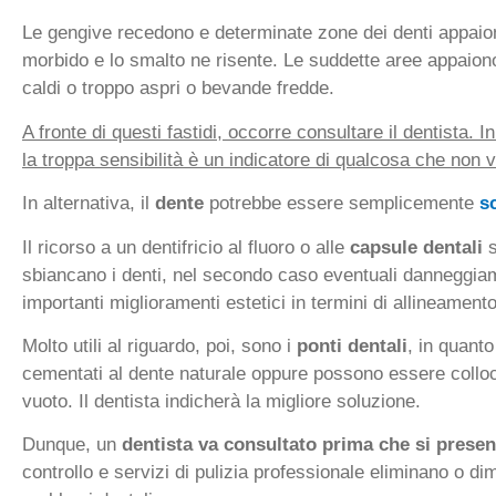
Le gengive recedono e determinate zone dei denti appaio
morbido e lo smalto ne risente. Le suddette aree appaiono
caldi o troppo aspri o bevande fredde.
A fronte di questi fastidi, occorre consultare il dentista. I
la troppa sensibilità è un indicatore di qualcosa che non 
In alternativa, il
dente
potrebbe essere semplicemente
sc
Il ricorso a un dentifricio al fluoro o alle
capsule dentali
sbiancano i denti, nel secondo caso eventuali danneggiam
importanti miglioramenti estetici in termini di allineament
Molto utili al riguardo, poi, sono i
ponti dentali
, in quant
cementati al dente naturale oppure possono essere colloca
vuoto. Il dentista indicherà la migliore soluzione.
Dunque, un
dentista va consultato prima che si presen
controllo e servizi di pulizia professionale eliminano o di