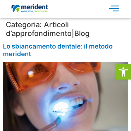
Categoria:
Articoli
d’approfondimento|Blog
Lo sbiancamento dentale: il metodo
merident
Apri la 